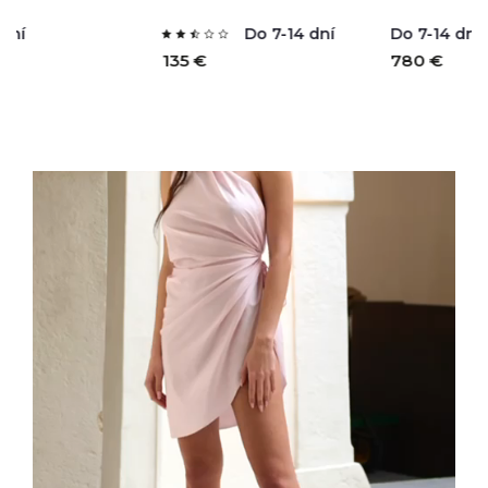
Do 7-14 dní
Do 7-14 dní
D
135 €
780 €
9