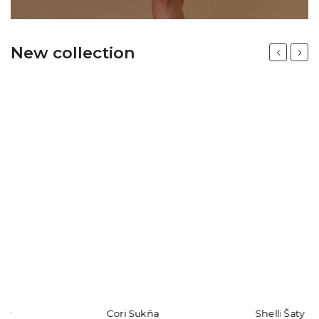
New collection
Previous
Next
Cori Sukňa
Shelli Šaty
S