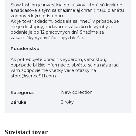
Slow fashion je investícia do kúskov, ktoré sú kvalitné
a nadčasové a tým sa snažíme aj chrániť našu planétu
zodpovedným prístupom.
Ak je tovar skladom, odosiela sa ihneď, v prípade, že
nie je dostupný, zadávame zákazku do výroby a
dodanie je do 12 pracovných dní. Snažíme sa
zákazníčky vybaviť čo najrýchlejšie.
Poradenstvo
Ak potrebujete poradiť s výberom, veľkosťou,
poprípade bližšie informácie, obráťte sa na nás a radi
vám zodpovieme všetky vaše otázky na
store@sence911.com.
New collection
Kategória
:
2 roky
Záruka
:
Súvisiaci tovar