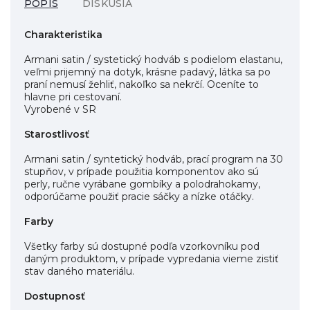
POPIS
DISKUSIA
Charakteristika
Armani satin / systetický hodváb s podielom elastanu,
veľmi prijemný na dotyk, krásne padavý, látka sa po
praní nemusí žehliť, nakoľko sa nekrčí. Oceníte to
hlavne pri cestovaní.
Vyrobené v SR
Starostlivosť
Armani satin / syntetický hodváb, prací program na 30
stupňov, v prípade použitia komponentov ako sú
perly, ručne vyrábane gombíky a polodrahokamy,
odporúčame použiť pracie sáčky a nízke otáčky.
Farby
Všetky farby sú dostupné podľa vzorkovníku pod
daným produktom, v prípade vypredania vieme zistiť
stav daného materiálu.
Dostupnosť