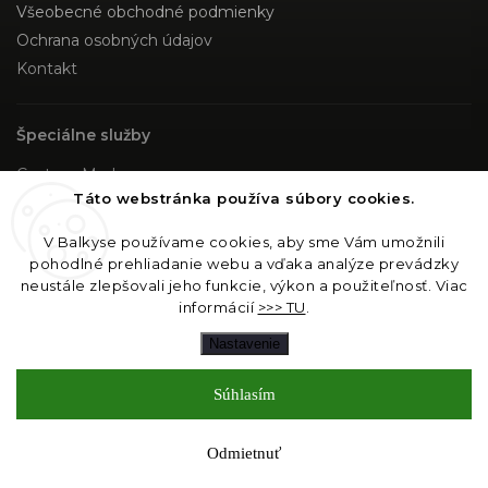
Všeobecné obchodné podmienky
Ochrana osobných údajov
Kontakt
Špeciálne služby
Custom Made
Táto webstránka používa súbory cookies.
Sledujte nás
V Balkyse používame cookies, aby sme Vám umožnili
pohodlné prehliadanie webu a vďaka analýze prevádzky
Instagram
neustále zlepšovali jeho funkcie, výkon a použiteľnosť. Viac
informácií
>>> TU
.
Nastavenie
Copyright 2026
Sence sro
. Všetky práva vyhradené.
Upraviť nastavenie cookies
Súhlasím
Vytvořil
Shoptet
| Design
Shoptak.cz
Odmietnuť