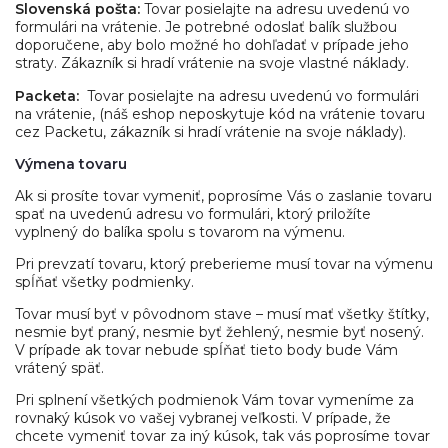
Slovenská pošta:
Tovar posielajte na adresu uvedenú vo
formulári na vrátenie. Je potrebné odoslať balík službou
doporučene, aby bolo možné ho dohľadať v prípade jeho
straty. Zákazník si hradí vrátenie na svoje vlastné náklady.
Packeta:
Tovar posielajte na adresu uvedenú vo formulári
na vrátenie, (náš eshop neposkytuje kód na vrátenie tovaru
cez Packetu, zákazník si hradí vrátenie na svoje náklady).
Výmena tovaru
Ak si prosíte tovar vymeniť, poprosíme Vás o zaslanie tovaru
spať na uvedenú adresu vo formulári, ktorý priložíte
vyplnený do balíka spolu s tovarom na výmenu.
Pri prevzatí tovaru, ktorý preberieme musí tovar na výmenu
spĺňať všetky podmienky.
Tovar musí byť v pôvodnom stave – musí mať všetky štítky,
nesmie byť praný, nesmie byť žehlený, nesmie byť nosený.
V prípade ak tovar nebude spĺňať tieto body bude Vám
vrátený späť.
Pri splnení všetkých podmienok Vám tovar vymeníme za
rovnaký kúsok vo vašej vybranej veľkosti. V prípade, že
chcete vymeniť tovar za iný kúsok, tak vás poprosíme tovar