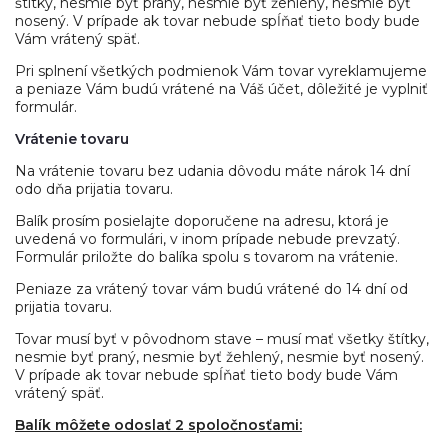
štítky, nesmie byť praný, nesmie byť žehlený, nesmie byť
nosený. V prípade ak tovar nebude spĺňať tieto body bude
Vám vrátený späť.
Pri splnení všetkých podmienok Vám tovar vyreklamujeme
a peniaze Vám budú vrátené na Váš účet, dôležité je vyplniť
formulár.
Vrátenie tovaru
Na vrátenie tovaru bez udania dôvodu máte nárok 14 dní
odo dňa prijatia tovaru.
Balík prosím posielajte doporučene na adresu, ktorá je
uvedená vo formulári, v inom prípade nebude prevzatý.
Formulár priložte do balíka spolu s tovarom na vrátenie.
Peniaze za vrátený tovar vám budú vrátené do 14 dní od
prijatia tovaru.
Tovar musí byť v pôvodnom stave – musí mať všetky štítky,
nesmie byť praný, nesmie byť žehlený, nesmie byť nosený.
V prípade ak tovar nebude spĺňať tieto body bude Vám
vrátený späť.
Balík môžete odoslať 2 spoločnosťami: