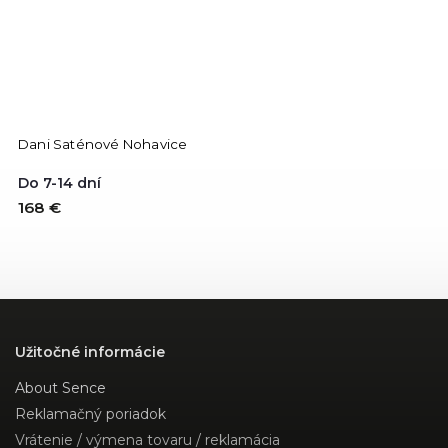
Dani Saténové Nohavice
Do 7-14 dní
168 €
Užitočné informácie
About Sence
Reklamačný poriadok
Vrátenie / výmena tovaru / reklamácia