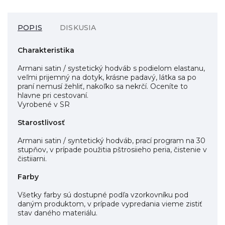
POPIS
DISKUSIA
Charakteristika
Armani satin / systetický hodváb s podielom elastanu,
veľmi prijemný na dotyk, krásne padavý, látka sa po
praní nemusí žehliť, nakoľko sa nekrčí. Oceníte to
hlavne pri cestovaní.
Vyrobené v SR
Starostlivosť
Armani satin / syntetický hodváb, prací program na 30
stupňov, v prípade použitia pštrosiieho peria, čistenie v
čistiiarni.
Farby
Všetky farby sú dostupné podľa vzorkovníku pod
daným produktom, v prípade vypredania vieme zistiť
stav daného materiálu.