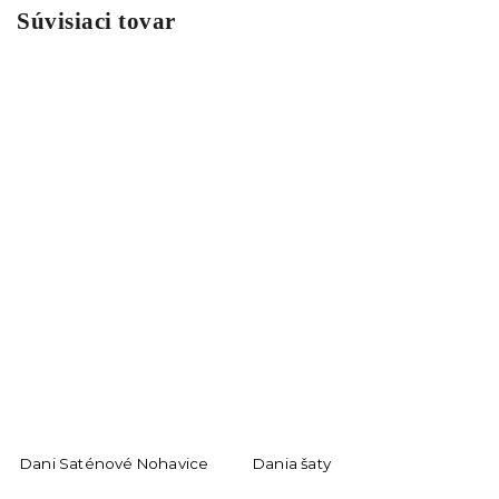
Súvisiaci tovar
Dani Saténové Nohavice
Dania šaty