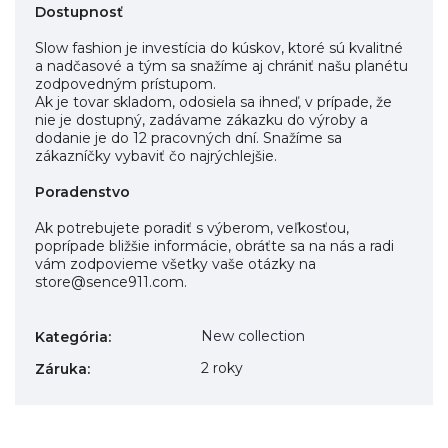
Dostupnosť
Slow fashion je investícia do kúskov, ktoré sú kvalitné
a nadčasové a tým sa snažíme aj chrániť našu planétu
zodpovedným prístupom.
Ak je tovar skladom, odosiela sa ihneď, v prípade, že
nie je dostupný, zadávame zákazku do výroby a
dodanie je do 12 pracovných dní. Snažíme sa
zákazníčky vybaviť čo najrýchlejšie.
Poradenstvo
Ak potrebujete poradiť s výberom, veľkosťou,
poprípade bližšie informácie, obráťte sa na nás a radi
vám zodpovieme všetky vaše otázky na
store@sence911.com.
New collection
Kategória
:
2 roky
Záruka
: