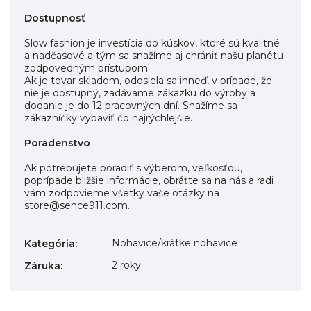
Dostupnosť
Slow fashion je investícia do kúskov, ktoré sú kvalitné
a nadčasové a tým sa snažíme aj chrániť našu planétu
zodpovedným prístupom.
Ak je tovar skladom, odosiela sa ihneď, v prípade, že
nie je dostupný, zadávame zákazku do výroby a
dodanie je do 12 pracovných dní. Snažíme sa
zákazníčky vybaviť čo najrýchlejšie.
Poradenstvo
Ak potrebujete poradiť s výberom, veľkosťou,
poprípade bližšie informácie, obráťte sa na nás a radi
vám zodpovieme všetky vaše otázky na
store@sence911.com.
Nohavice/krátke nohavice
Kategória
:
2 roky
Záruka
: