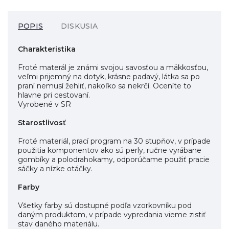
POPIS
DISKUSIA
Charakteristika
Froté materál je známi svojou savosťou a mäkkosťou,
veľmi prijemný na dotyk, krásne padavý, látka sa po
praní nemusí žehliť, nakoľko sa nekrčí. Oceníte to
hlavne pri cestovaní.
Vyrobené v SR
Starostlivosť
Froté materiál, prací program na 30 stupňov, v prípade
použitia komponentov ako sú perly, ručne vyrábane
gombíky a polodrahokamy, odporúčame použiť pracie
sáčky a nízke otáčky.
Farby
Všetky farby sú dostupné podľa vzorkovníku pod
daným produktom, v prípade vypredania vieme zistiť
stav daného materiálu.