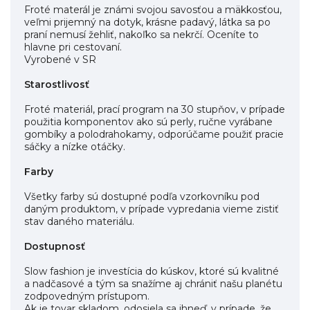
Froté materál je známi svojou savosťou a mäkkosťou,
veľmi prijemný na dotyk, krásne padavý, látka sa po
praní nemusí žehliť, nakoľko sa nekrčí. Oceníte to
hlavne pri cestovaní.
Vyrobené v SR
Starostlivosť
Froté materiál, prací program na 30 stupňov, v prípade
použitia komponentov ako sú perly, ručne vyrábane
gombíky a polodrahokamy, odporúčame použiť pracie
sáčky a nízke otáčky.
Farby
Všetky farby sú dostupné podľa vzorkovníku pod
daným produktom, v prípade vypredania vieme zistiť
stav daného materiálu.
Dostupnosť
Slow fashion je investícia do kúskov, ktoré sú kvalitné
a nadčasové a tým sa snažíme aj chrániť našu planétu
zodpovedným prístupom.
Ak je tovar skladom, odosiela sa ihneď, v prípade, že