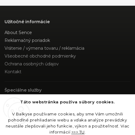
Užitočné informácie
About Sence
Reklamačný poriadok
Vrátenie / výmena tovaru / reklamácia
Všeobecné obchodné podmienky
Ochrana osobných údajov
Kontakt
Špeciálne služby
Custom Made
Táto webstránka používa súbory cookies.
V Balkyse používame cookies, aby sme Vám umožnili
Sledujte nás
pohodlné prehliadanie webu a vďaka analýze prevádzky
neustále zlepšovali jeho funkcie, výkon a použiteľnosť. Viac
Instagram
informácií
>>> TU
.