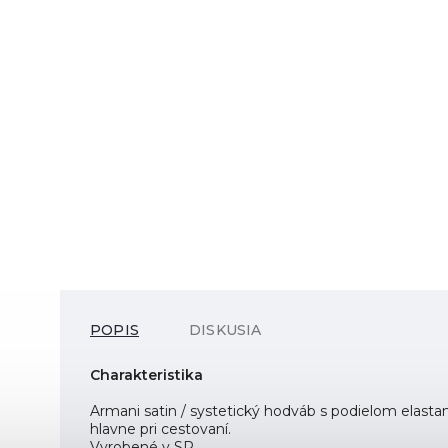
POPIS
DISKUSIA
Charakteristika
Armani satin / systetický hodváb s podielom elastan
hlavne pri cestovaní.
Vyrobené v SR