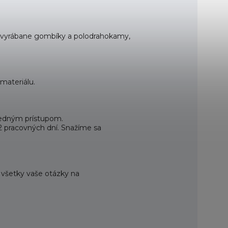
ne vyrábane gombíky a polodrahokamy,
materiálu.
ovedným prístupom.
12 pracovných dní. Snažíme sa
e všetky vaše otázky na