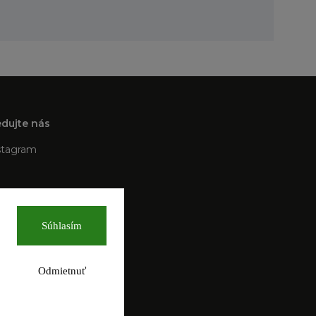
edujte nás
stagram
Súhlasím
Odmietnuť