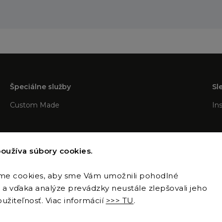
Špeciálne služby
Sl
Custom Made
In
oužíva súbory cookies.
me cookies, aby sme Vám umožnili pohodlné
a vďaka analýze prevádzky neustále zlepšovali jeho
Copyright 2026
Sence sro
. Všetky práva vyhradené.
užiteľnosť. Viac informácií
>>> TU
.
Upraviť nastavenie cookies
Vytvořil
Shoptet
| Design
Shoptak.cz