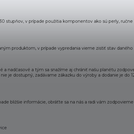
a 30 stupňov, v prípade použitia komponentov ako sú perly, ruč
ným produktom, v prípade vypredania vieme zistiť stav daného 
litné a nadčasové a tým sa snažíme aj chrániť našu planétu zodp
 že nie je dostupný, zadávame zákazku do výroby a dodanie je do 
pade bližšie informácie, obráťte sa na nás a radi vám zodpoviem
vice