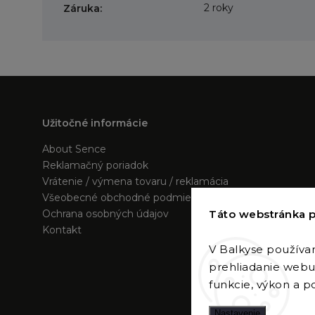
2 roky
Záruka
:
Užitočné informácie
About Sence
Reklamačný poriadok
Vrátenie / výmena tovaru / reklamácia
Všeobecné obchodné podmienky
Táto webstránka p
Ochrana osobných údajov
Kontakt
V Balkyse používa
prehliadanie webu 
funkcie, výkon a po
Nastavenie