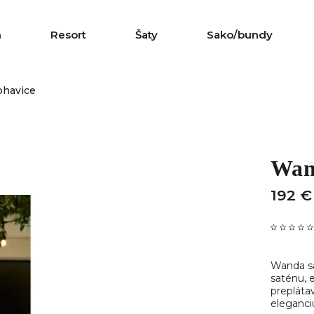
n
Resort
Šaty
Sako/bundy
havice
Wan
192 €
Wanda sa
saténu, 
prepláta
eleganciu