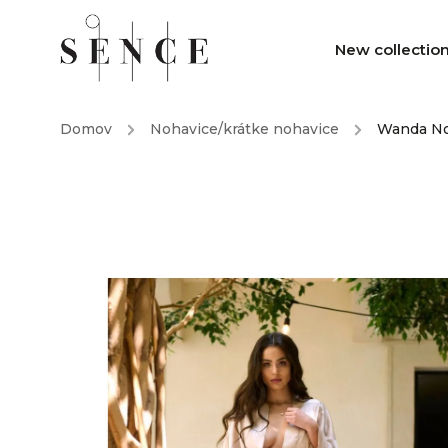
New collectio
Domov
/
Nohavice/krátke nohavice
/
Wanda No