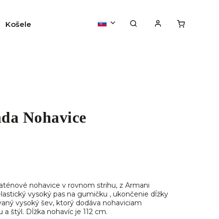
Košele
Svetre/mikiny
Tričká/tielka/top
da Nohavice
ténové nohavice v rovnom strihu, z Armani
elastický vysoký pas na gumičku , ukončenie dĺžky
vaný vysoký šev, ktorý dodáva nohaviciam
 a štýl. Dĺžka nohavíc je 112 cm.