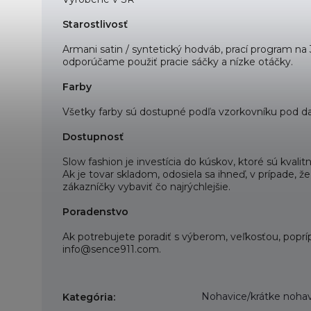
Starostlivosť
Armani satin / syntetický hodváb, prací program n
odporúčame použiť pracie sáčky a nízke otáčky.
Farby
Všetky farby sú dostupné podľa vzorkovníku pod da
Dostupnosť
Slow fashion je investícia do kúskov, ktoré sú kva
Ak je tovar skladom, odosiela sa ihneď, v prípade,
zákazníčky vybaviť čo najrýchlejšie.
Poradenstvo
Ak potrebujete poradiť s výberom, veľkosťou, poprí
info@sence911.com.
Nohavice/krátke noha
Kategória
: