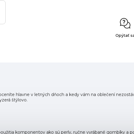
Opýtať s
 oceníte hlavne v letných dňoch a kedy vám na oblečení nezostávaj
yzerá štýlovo.
 použitia komponentov ako sú perly, ručne vyrábané gombíky a