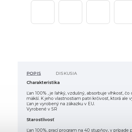
POPIS
DISKUSIA
Charakteristika
Ľan 100% , je ľahký, vzdušný, absorbuje vlhkosť, čo
mäkší. K jeho vlastnostiam patri krčivosť, ktorá ale v
Ľan je vyrobený na zákazku v EU.
Vyrobené v SR
Starostlivosť
Ľan 100%, prací program na 40 stupňov, v prípade