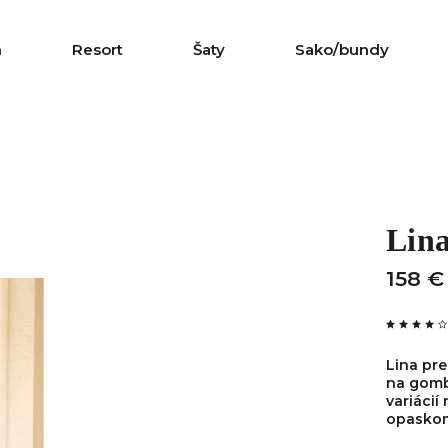
n
Resort
Šaty
Sako/bundy
Lin
158 €
Lina pr
na gomb
variácií
opaskom,