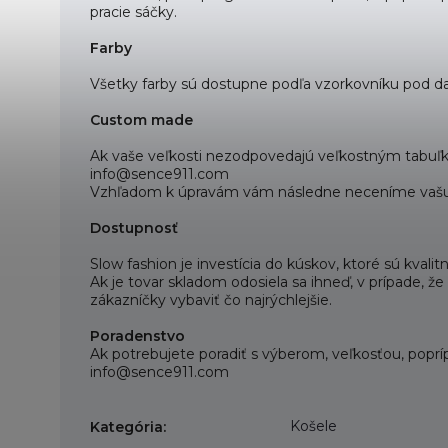
pracie sáčky.
Farby
Všetky farby sú dostupne podľa vzorkovníku pod da
Custom made
Ak vaše veľkosti nezodpovedajú veľkostným tabuľk
info@sence911.com
Vzhľadom k úpravám vám následne neceníme vašu
Dostupnosť
Slow fashion je investícia do kúskov, ktoré sú kva
Ak je tovar skladom odosiela sa ihneď, v prípade, 
zákazníčky vybaviť čo najrýchlejšie.
Poradenstvo
Ak potrebujete poradiť s výberom, veľkosťou, poprí
info@sence911.com
Košele
Kategória
: