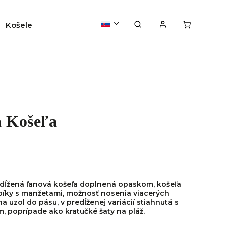
Košele
Svetre/mikiny
Tričká/tielka/top
a Košeľa
edĺžená ľanová košeľa doplnená opaskom, košeľa
íky s manžetami, možnosť nosenia viacerých
 na uzol do pásu, v predĺženej variácií stiahnutá s
 poprípade ako kratučké šaty na pláž.