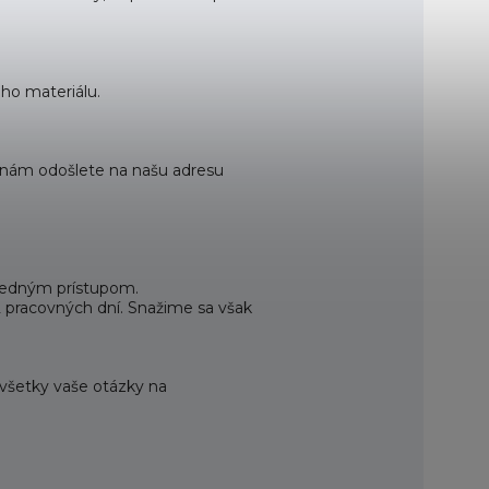
ho materiálu.
 nám odošlete na našu adresu
ovedným prístupom.
2 pracovných dní. Snažime sa však
 všetky vaše otázky na