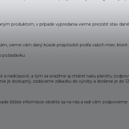
ným produktom, v prípade vypredania vieme prezistiť stav dané
ám, vieme vám daný kúsok prispôsobiť podľa vašich mier, ktoré
 požiadavku.
litné a nadčasové, a tým sa snažíme aj chrániť našu planétu zodp
že nie je dostupný, zadávame zákazku do výroby a dodanie je do 1
pade bližšie informácie obráťte sa na nás a radi vám zodpovieme