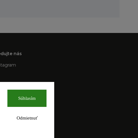
edujte nás
stagram
Súhlasím
Odmietnuť