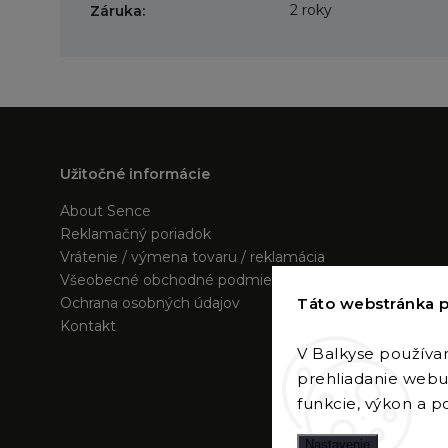
2 roky
Záruka
:
Užitočné informácie
About Sence
Reklamačný poriadok
Vrátenie / výmena tovaru / reklamácia
Všeobecné obchodné podmienky
Táto webstránka p
Ochrana osobných údajov
Kontakt
V Balkyse používa
prehliadanie webu 
funkcie, výkon a po
Nastavenie