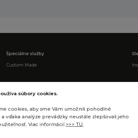
Špeciálne služby
Sl
Custom Made
In
oužíva súbory cookies.
me cookies, aby sme Vám umožnili pohodlné
a vďaka analýze prevádzky neustále zlepšovali jeho
Copyright 2026
Sence sro
. Všetky práva vyhradené.
užiteľnosť. Viac informácií
>>> TU
.
Upraviť nastavenie cookies
Vytvořil
Shoptet
| Design
Shoptak.cz