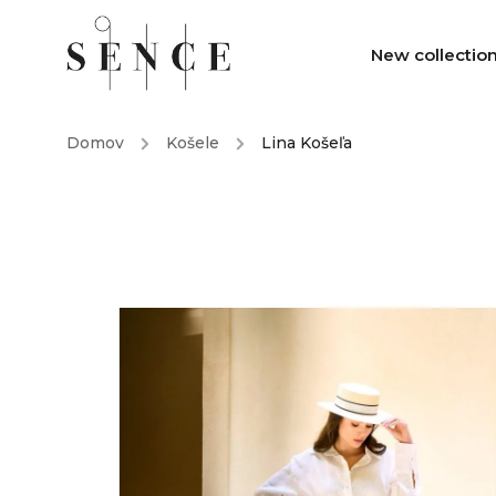
New collectio
Domov
/
Košele
/
Lina Košeľa