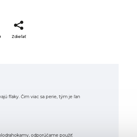
a
Zdieľať
ú fľaky. Čim viac sa perie, tým je ľan
 polodrahokamy, odporúčame použiť