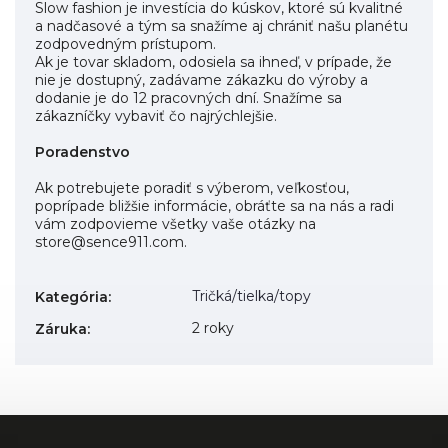
Slow fashion je investícia do kúskov, ktoré sú kvalitné
a nadčasové a tým sa snažíme aj chrániť našu planétu
zodpovedným prístupom.
Ak je tovar skladom, odosiela sa ihneď, v prípade, že
nie je dostupný, zadávame zákazku do výroby a
dodanie je do 12 pracovných dní. Snažíme sa
zákazníčky vybaviť čo najrýchlejšie.
Poradenstvo
Ak potrebujete poradiť s výberom, veľkosťou,
poprípade bližšie informácie, obráťte sa na nás a radi
vám zodpovieme všetky vaše otázky na
store@sence911.com.
Tričká/tielka/topy
Kategória
:
2 roky
Záruka
: