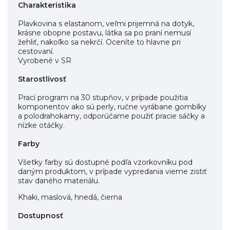
Charakteristika
Plavkovina s elastanom, veľmi prijemná na dotyk,
krásne obopne postavu, látka sa po praní nemusí
žehliť, nakoľko sa nekrčí. Oceníte to hlavne pri
cestovaní.
Vyrobené v SR
Starostlivosť
Prací program na 30 stupňov, v prípade použitia
komponentov ako sú perly, ručne vyrábane gombíky
a polodrahokamy, odporúčame použiť pracie sáčky a
nízke otáčky.
Farby
Všetky farby sú dostupné podľa vzorkovníku pod
daným produktom, v prípade vypredania vieme zistiť
stav daného materiálu.
Khaki, maslová, hnedá, čierna
Dostupnosť