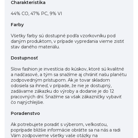
Charakteristika
44% CO, 47% PC, 9% VI
Farby
Všetky farby sú dostupné podľa vzorkovníku pod
daným produktom, v prípade vypredania vieme zistiť
stav daného materiálu.
Dostupnosť
Slow fashion je investícia do kúskov, ktoré sú kvalitné
a nadčasové, a tým sa snažíme aj chrániť našu planétu
zodpovedným prístupom. Ak je tovar skladom
odosiela sa ihneď, v prípade, že nie je dostupný,
zadávame zákazku do výroby a dodanie je do 12
pracovných dní. Snažíme sa však zákazníčky vybaviť
čo najrýchlejšie.
Poradenstvo
Ak potrebujete poradiť s výberom, veľkosťou,
poprípade bližšie informácie obráťte sa na nás a radi
Vám zodpovieme všetky vaše otázky na