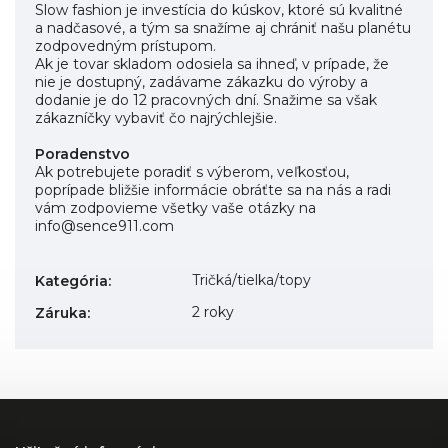
Slow fashion je investícia do kúskov, ktoré sú kvalitné
a nadčasové, a tým sa snažíme aj chrániť našu planétu
zodpovedným prístupom.
Ak je tovar skladom odosiela sa ihneď, v prípade, že
nie je dostupný, zadávame zákazku do výroby a
dodanie je do 12 pracovných dní. Snažime sa však
zákazníčky vybaviť čo najrýchlejšie.
Poradenstvo
Ak potrebujete poradiť s výberom, veľkosťou,
poprípade bližšie informácie obráťte sa na nás a radi
vám zodpovieme všetky vaše otázky na
info@sence911.com
Tričká/tielka/topy
Kategória
:
2 roky
Záruka
: