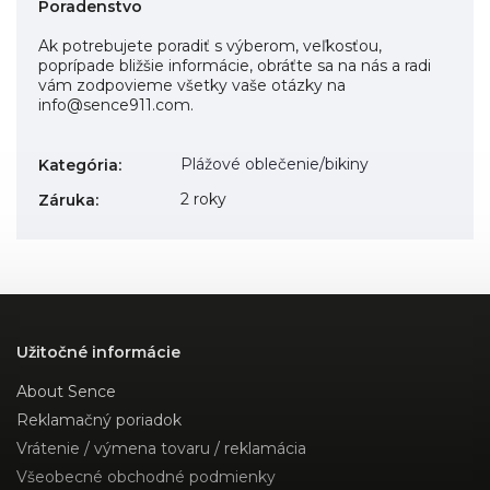
Poradenstvo
Ak potrebujete poradiť s výberom, veľkosťou,
poprípade bližšie informácie, obráťte sa na nás a radi
vám zodpovieme všetky vaše otázky na
info@sence911.com.
Plážové oblečenie/bikiny
Kategória
:
2 roky
Záruka
:
Užitočné informácie
About Sence
Reklamačný poriadok
Vrátenie / výmena tovaru / reklamácia
Všeobecné obchodné podmienky