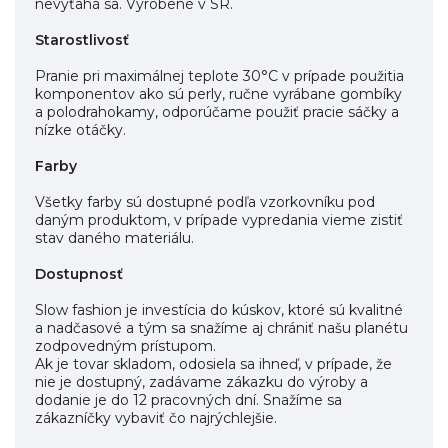
nevyťahá sa. Vyrobené v SR.
Starostlivosť
Pranie pri maximálnej teplote 30°C v prípade použitia
komponentov ako sú perly, ručne vyrábane gombíky
a polodrahokamy, odporúčame použiť pracie sáčky a
nízke otáčky.
Farby
Všetky farby sú dostupné podľa vzorkovníku pod
daným produktom, v prípade vypredania vieme zistiť
stav daného materiálu.
Dostupnosť
Slow fashion je investícia do kúskov, ktoré sú kvalitné
a nadčasové a tým sa snažíme aj chrániť našu planétu
zodpovedným prístupom.
Ak je tovar skladom, odosiela sa ihneď, v prípade, že
nie je dostupný, zadávame zákazku do výroby a
dodanie je do 12 pracovných dní. Snažíme sa
zákazníčky vybaviť čo najrýchlejšie.