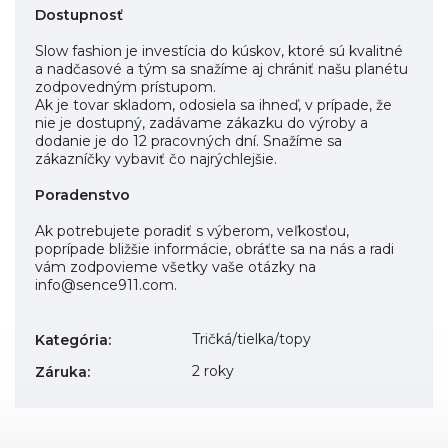
Dostupnosť
Slow fashion je investícia do kúskov, ktoré sú kvalitné
a nadčasové a tým sa snažíme aj chrániť našu planétu
zodpovedným prístupom.
Ak je tovar skladom, odosiela sa ihneď, v prípade, že
nie je dostupný, zadávame zákazku do výroby a
dodanie je do 12 pracovných dní. Snažíme sa
zákazníčky vybaviť čo najrýchlejšie.
Poradenstvo
Ak potrebujete poradiť s výberom, veľkosťou,
poprípade bližšie informácie, obráťte sa na nás a radi
vám zodpovieme všetky vaše otázky na
info@sence911.com.
Tričká/tielka/topy
Kategória
:
2 roky
Záruka
: