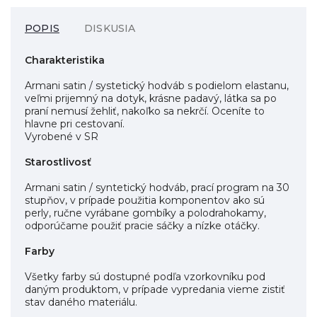
POPIS
DISKUSIA
Charakteristika
Armani satin / systetický hodváb s podielom elastanu,
veľmi prijemný na dotyk, krásne padavý, látka sa po
praní nemusí žehliť, nakoľko sa nekrčí. Oceníte to
hlavne pri cestovaní.
Vyrobené v SR
Starostlivosť
Armani satin / syntetický hodváb, prací program na 30
stupňov, v prípade použitia komponentov ako sú
perly, ručne vyrábane gombíky a polodrahokamy,
odporúčame použiť pracie sáčky a nízke otáčky.
Farby
Všetky farby sú dostupné podľa vzorkovníku pod
daným produktom, v prípade vypredania vieme zistiť
stav daného materiálu.