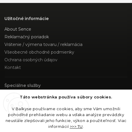
Užitočné informácie
About Sence
Reklamačný poriadok
Vrátenie / výmena tovaru / reklamácia
Všeobecné obchodné podmienky
Ochrana osobných údajov
Kontakt
Špeciálne služby
Custom Made
Táto webstránka používa súbory cookies.
V Balkyse používame cookies, aby sme Vám umožnili
Sledujte nás
pohodlné prehliadanie webu a vďaka analýze prevádzky
neustále zlepšovali jeho funkcie, výkon a použiteľnosť. Viac
Instagram
informácií
>>> TU
.