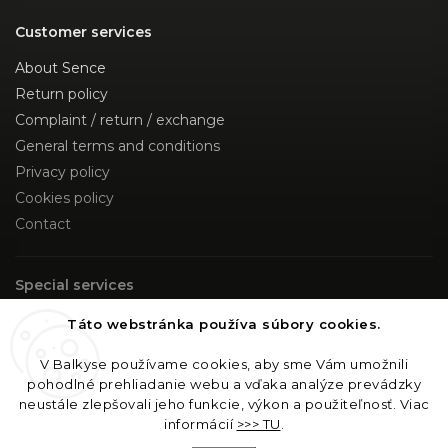
Customer services
About Sence
Return policy
Complaint / return / exchange
General terms and conditions
Privacy policy
Cookies policy
Contact
Special services
Custom Made
Táto webstránka používa súbory cookies.
V Balkyse používame cookies, aby sme Vám umožnili
Follow us
pohodlné prehliadanie webu a vďaka analýze prevádzky
neustále zlepšovali jeho funkcie, výkon a použiteľnosť. Viac
Instagram
informácií
>>> TU
.