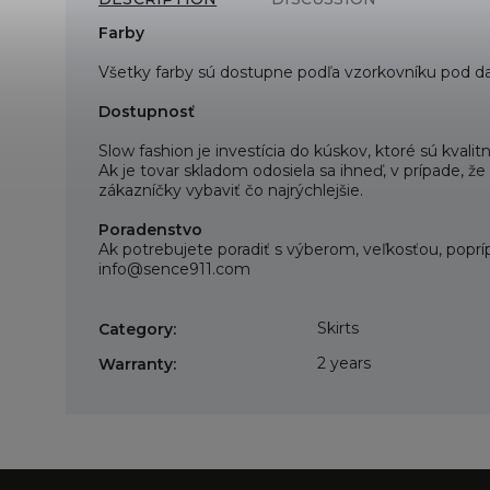
Farby
Všetky farby sú dostupne podľa vzorkovníku pod da
Dostupnosť
Slow fashion je investícia do kúskov, ktoré sú kva
Ak je tovar skladom odosiela sa ihneď, v prípade, 
zákazníčky vybaviť čo najrýchlejšie.
Poradenstvo
Ak potrebujete poradiť s výberom, veľkosťou, poprí
info@sence911.com
Skirts
Category
:
2 years
Warranty
: