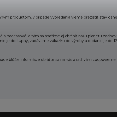
ným produktom, v prípade vypredania vieme prezistiť stav dané
litné a nadčasové, a tým sa snažíme aj chrániť našu planétu zodp
že nie je dostupný, zadávame zákazku do výroby a dodanie je do 1
pade bližšie informácie obráťte sa na nás a radi vám zodpovieme