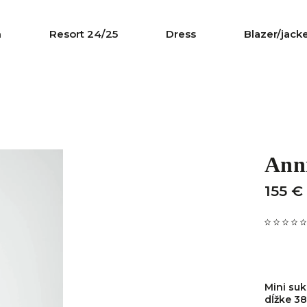
n
Resort 24/25
Dress
Blazer/jack
Ann
155 €
Mini suk
dĺžke 38