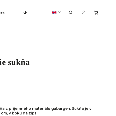
ets
Shirts
Sweaters/Hoodies
T-sh
ie sukňa
ňa z príjemného materiálu gabargen. Sukňa je v
 cm, v boku na zips.