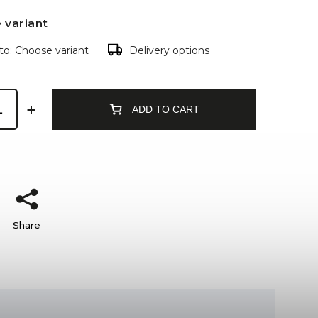
 variant
to:
Choose variant
Delivery options
ADD TO CART
Share