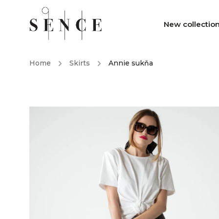
New collectio
Home
/
Skirts
/
Annie sukňa